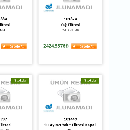
1884
101874
iltresi
Yağ Filtresi
NEL
CATEPILLAR
2424.5576
Stokda
Stokda
1937
101449
Filtresi
Su Ayırıcı Yakıt Filtresi Kapalı