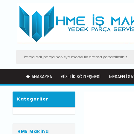
ANASAYFA
GIZLILIK SÖZLEŞMESI
MESAFELI SA
Kategoriler
HME Makina