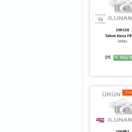
100126
Takım Hava Fil
GENEL
0
Sto
100987