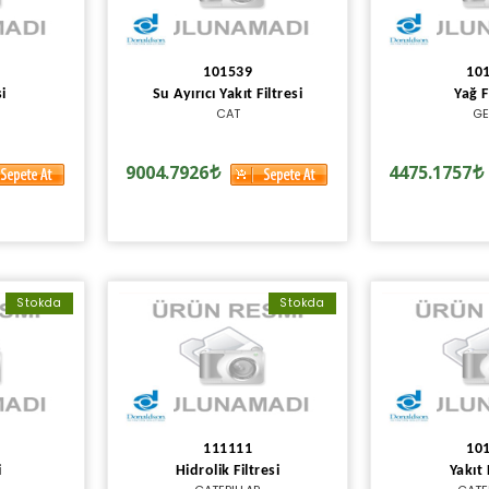
101539
10
si
Su Ayırıcı Yakıt Filtresi
Yağ F
N
CAT
GE
9004.7926
4475.1757
Stokda
Stokda
111111
10
i
Hidrolik Filtresi
Yakıt 