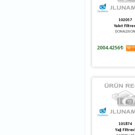
102057
Yakıt Filtre
DONALDSO
2004.4256
101874
Yağ Filtres