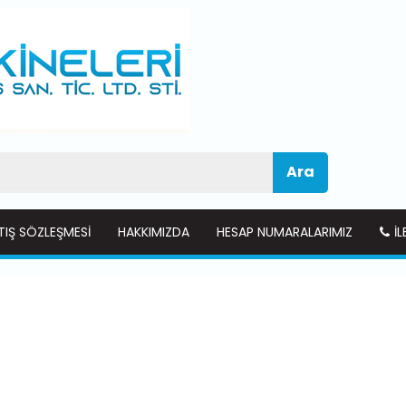
Ara
TIŞ SÖZLEŞMESI
HAKKIMIZDA
HESAP NUMARALARIMIZ
İL