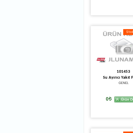
Sto
101453
Su Ayırıcı Yakıt F
GENEL
0