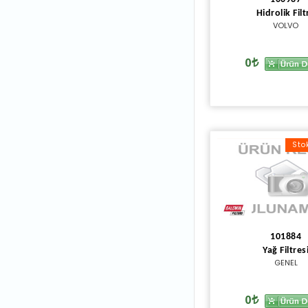
Hidrolik Filt
VOLVO
0
Sto
101884
Yağ Filtres
GENEL
0