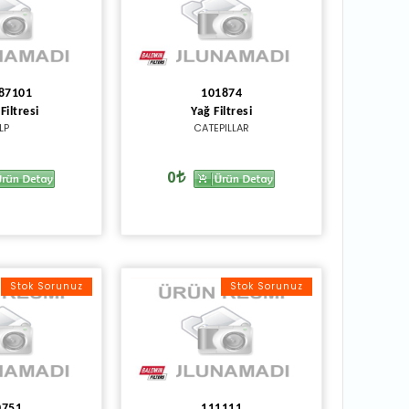
87101
101874
Filtresi
Yağ Filtresi
LP
CATEPILLAR
0
Stok Sorunuz
Stok Sorunuz
0751
111111