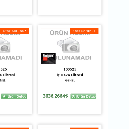
Stok Sorunuz
Stok Sorunuz
0525
100525
 Filtresi
İç Hava Filtresi
NEL
GENEL
3636.2664