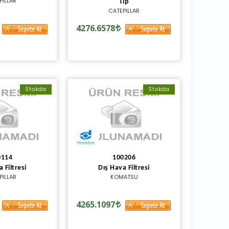
PILLAR
Tip
CATEPILLAR
4276.6578
Stokda
Stokda
0114
100206
 Filtresi
Dış Hava Filtresi
PILLAR
KOMATSU
4265.1097