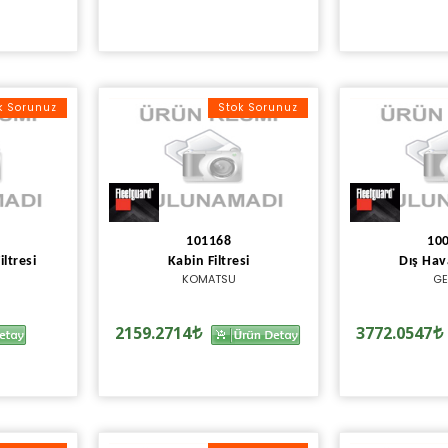
k Sorunuz
Stok Sorunuz
101168
10
iltresi
Kabin Filtresi
Dış Hava
KOMATSU
GE
2159.2714
3772.0547