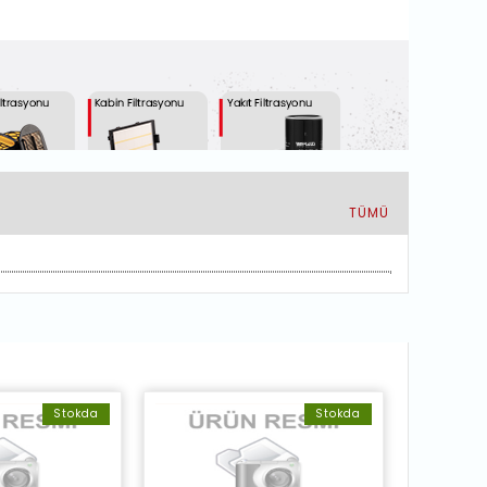
TÜMÜ
Stokda
Stokda