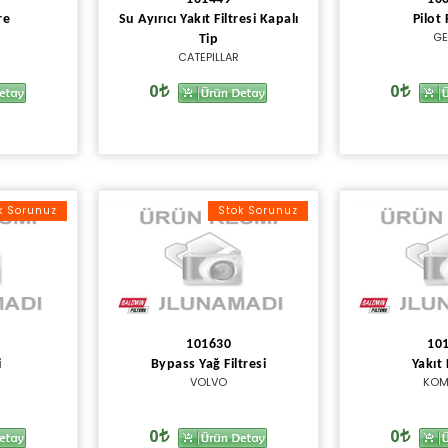
re
Su Ayırıcı Yakıt Filtresi Kapalı
Pilot 
GE
Tip
CATEPILLAR
0
0
k Sorunuz
Stok Sorunuz
101630
10
i
Bypass Yağ Filtresi
Yakıt 
VOLVO
KOM
0
0