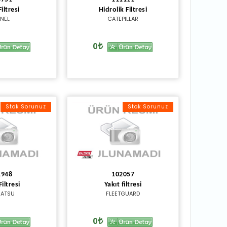
Filtresi
Hidrolik Filtresi
NEL
CATEPILLAR
0
Stok Sorunuz
Stok Sorunuz
1948
102057
Filtresi
Yakıt filtresi
ATSU
FLEETGUARD
0