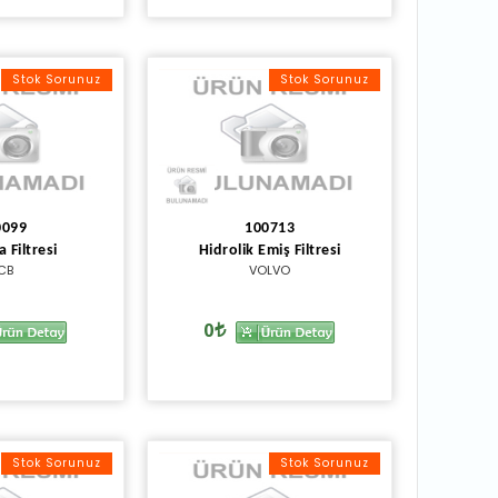
Stok Sorunuz
Stok Sorunuz
0099
100713
 Filtresi
Hidrolik Emiş Filtresi
CB
VOLVO
0
Stok Sorunuz
Stok Sorunuz