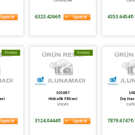
CATEPILLAR
CATE
6323.4266
4353.6454
Stokda
Stokda
101067
10
esi
Hidrolik Filtresi
Dış Hava
VOLVO
CATE
3124.0444
7879.6747