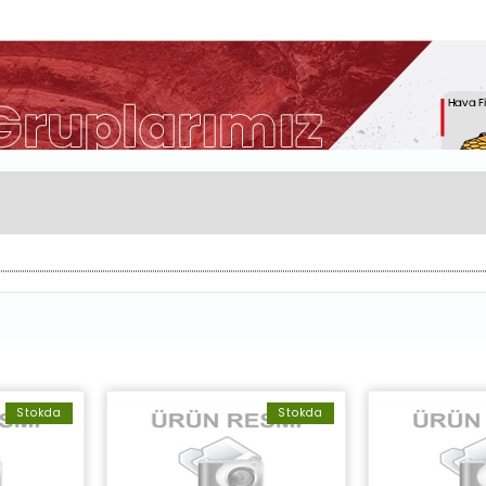
Stokda
Stokda