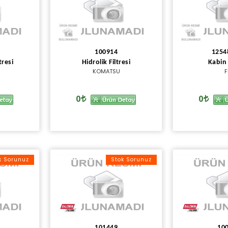
100914
1254
tresi
Hidrolik Filtresi
Kabin 
KOMATSU
F
0
0
k Sorunuz
Stok Sorunuz
101449
10