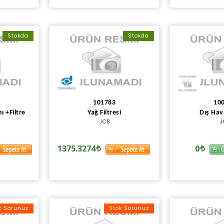
Stokda
Stokda
101783
10
ı +Filtre
Yağ Filtresi
Dış Hava
JCB
J
1375.3274
0
k Sorunuz
Stok Sorunuz