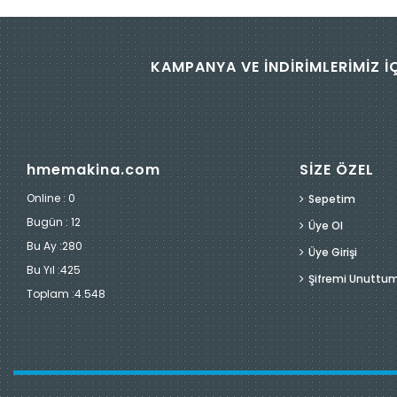
KAMPANYA VE İNDİRİMLERİMİZ İ
hmemakina.com
SİZE ÖZEL
Online : 0
Sepetim
Bugün :
12
Üye Ol
Bu Ay :
280
Üye Girişi
Bu Yıl :
425
Şifremi Unuttu
Toplam :
4.548