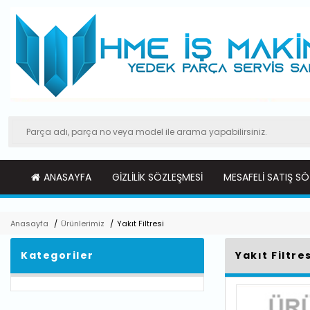
ANASAYFA
GIZLILIK SÖZLEŞMESI
MESAFELI SATIŞ SÖ
Anasayfa
/
Ürünlerimiz
/
Yakıt Filtresi
Kategoriler
Yakıt Filtres