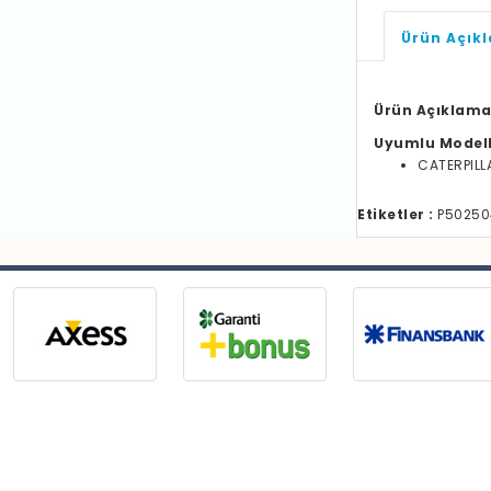
Ürün Açık
Ürün Açıklama
Uyumlu Model
CATERPILL
Etiketler :
P502504 