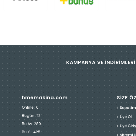
KAMPANYA VE İNDİRİMLERİ
hmemakina.com
SİZE Ö
Online : 0
Sepetim
Bugün :
12
Üye Ol
Bu Ay :
280
Üye Giriş
Bu Yıl :
425
Şifremi