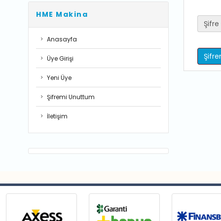
HME Makina
Şifre
Anasayfa
Şifr
Üye Girişi
Yeni Üye
Şifremi Unuttum
İletişim