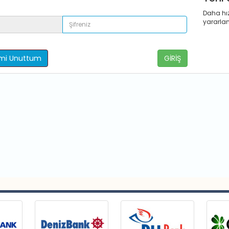
Daha hızl
yararlanı
emi Unuttum