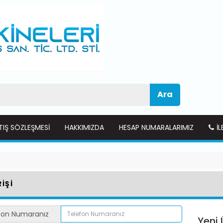
Ara
TIŞ SÖZLEŞMESI
HAKKIMIZDA
HESAP NUMARALARIMIZ
İL
İŞİ
fon Numaranız
Yeni 