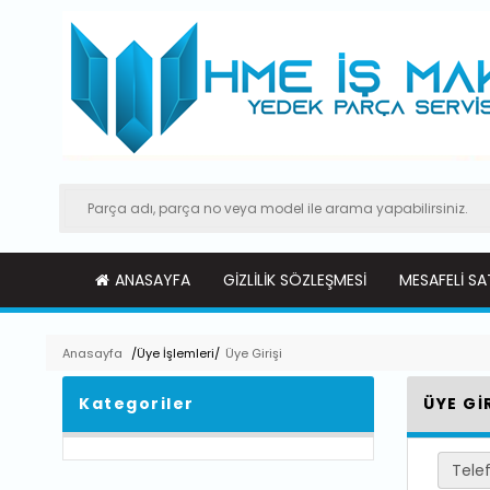
ANASAYFA
GIZLILIK SÖZLEŞMESI
MESAFELI SA
Anasayfa
/Üye İşlemleri/
Üye Girişi
Kategoriler
ÜYE GİR
Tele