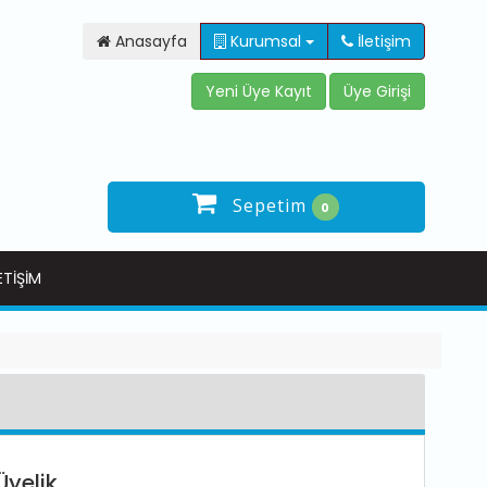
Anasayfa
Kurumsal
İletişim
Sepetim
0
ETIŞIM
Üyelik