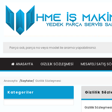
ANASAYFA
GIZLILIK SÖZLEŞMESI
MESAFELI SATIŞ SÖ
Anasayfa
/Sayfalar/
Gizlilik Sözleşmesi
Kategoriler
Gizlilik Söz
Gizlilik Sözleşmes