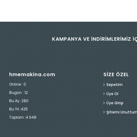
KAMPANYA VE İNDİRİMLERİMİZ İ
hmemakina.com
SİZE ÖZEL
Online : 0
Sepetim
Bugün :
12
Üye Ol
Bu Ay :
280
Üye Girişi
Bu Yıl :
425
Şifremi Unuttu
Toplam :
4.548