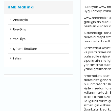
HME Makina
Bu beyan www.hmema
uygulamayı kabul 
www.hmemakina.com
Anasayfa
gizliliğinizin sür
belirtilen kurall
Üye Girişi
Sistemle ilgili sor
adresini tespit et
Yeni Üye
amacıyla da kullan
Sitemizdeki kayıt f
Şifremi Unuttum
ve posta adresiniz
bahsedilen kişisel 
İletişim
siparişleriniz ile 
yönetmek ve sürdürm
yerine getirmeler
hmemakina.com üye
adresinize gönderi
bulunmaktadır. Bu 
kişilerin reklamlar
kullanılmaktadır. 
birlikte olmak üzer
ile ilgili bir tak
etmek için kullanıl
(bankalar, kredi ka