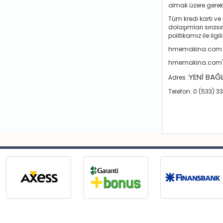
olmak üzere gerekli
Tüm kredi kartı ve 
dolaşımları sırasın
politikamız ile ilg
hmemakina.com üye
hmemakina.com'a aş
YENİ BAĞ
Adres :
Telefon: 0 (533) 