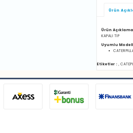
Ürün Açık
Ürün Açıklama
KAPALI TİP
Uyumlu Model
CATERPILL
Etiketler :
, CATEPI