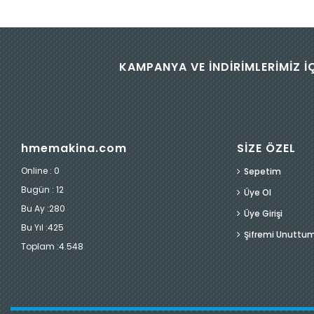
KAMPANYA VE İNDİRİMLERİMİZ İ
hmemakina.com
SİZE ÖZEL
Online : 0
Sepetim
Bugün :
12
Üye Ol
Bu Ay :
280
Üye Girişi
Bu Yıl :
425
Şifremi Unuttu
Toplam :
4.548