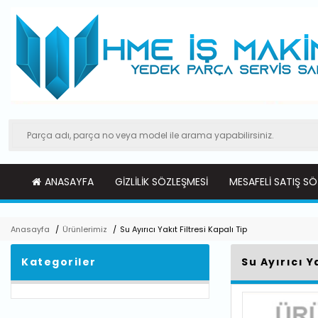
ANASAYFA
GIZLILIK SÖZLEŞMESI
MESAFELI SATIŞ SÖ
Anasayfa
/
Ürünlerimiz
/
Su Ayırıcı Yakıt Filtresi Kapalı Tip
Kategoriler
Su Ayırıcı Y