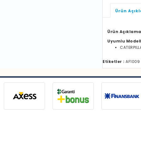
Ürün Açık
Ürün Açıklama
Uyumlu Model
CATERPILL
Etiketler :
AF1009 H