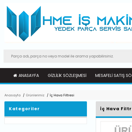
ANASAYFA
GIZLILIK SÖZLEŞMESI
MESAFELI SATIŞ SÖ
Anasayfa
/
Ürünlerimiz
/
İç Hava Filtresi
Kategoriler
İç Hava Filt