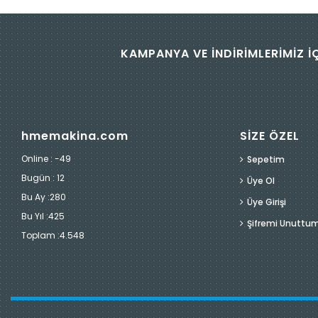
KAMPANYA VE İNDİRİMLERİMİZ İ
hmemakina.com
SİZE ÖZEL
Online : -49
Sepetim
Bugün :
12
Üye Ol
Bu Ay :
280
Üye Girişi
Bu Yıl :
425
Şifremi Unuttu
Toplam :
4.548