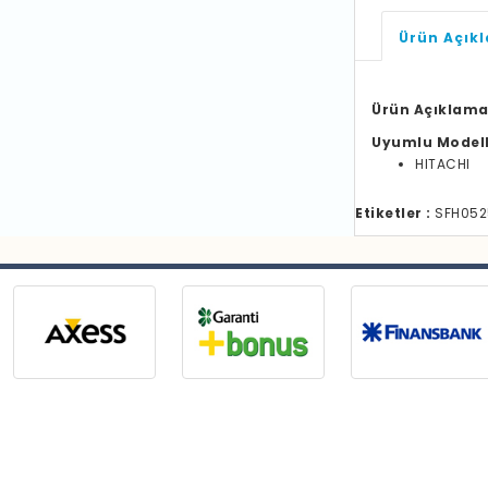
Ürün Açık
Ürün Açıklama
Uyumlu Model
HITACHI
Etiketler :
SFH0525 