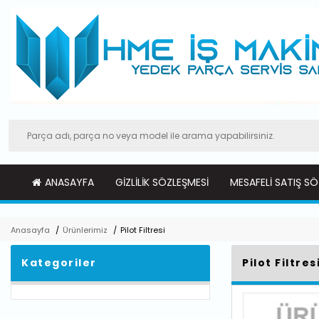
ANASAYFA
GIZLILIK SÖZLEŞMESI
MESAFELI SATIŞ SÖ
Anasayfa
/
Ürünlerimiz
/
Pilot Filtresi
Kategoriler
Pilot Filtres