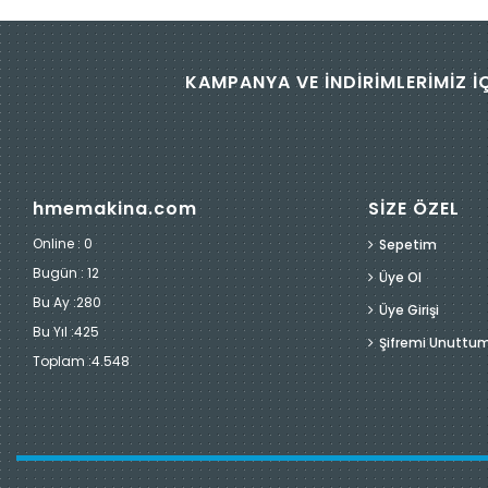
KAMPANYA VE İNDİRİMLERİMİZ İ
hmemakina.com
SİZE ÖZEL
Online : 0
Sepetim
Bugün :
12
Üye Ol
Bu Ay :
280
Üye Girişi
Bu Yıl :
425
Şifremi Unuttu
Toplam :
4.548