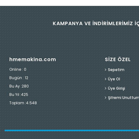
KAMPANYA VE İNDİRİMLERİMİZ İ
hmemakina.com
SİZE ÖZEL
Online : 0
Sepetim
Bugün :
12
Üye Ol
Bu Ay :
280
Üye Girişi
Bu Yıl :
425
Şifremi Unuttu
Toplam :
4.548