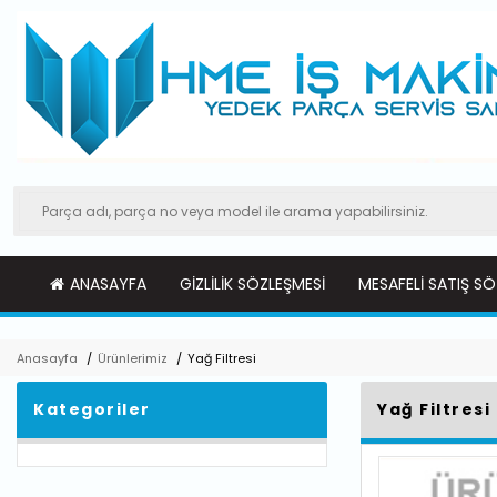
ANASAYFA
GIZLILIK SÖZLEŞMESI
MESAFELI SATIŞ SÖ
Anasayfa
/
Ürünlerimiz
/
Yağ Filtresi
Kategoriler
Yağ Filtresi