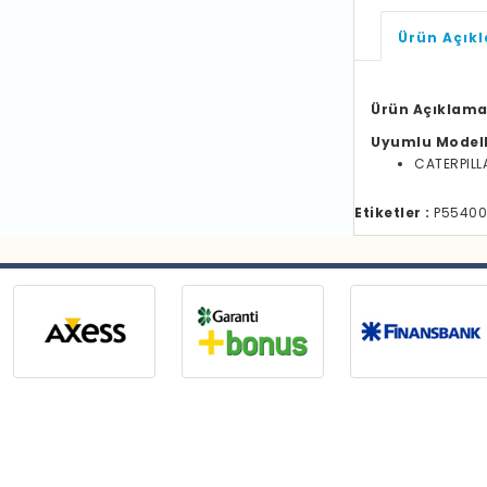
Ürün Açık
Ürün Açıklama
Uyumlu Model
CATERPILL
Etiketler :
P554005 