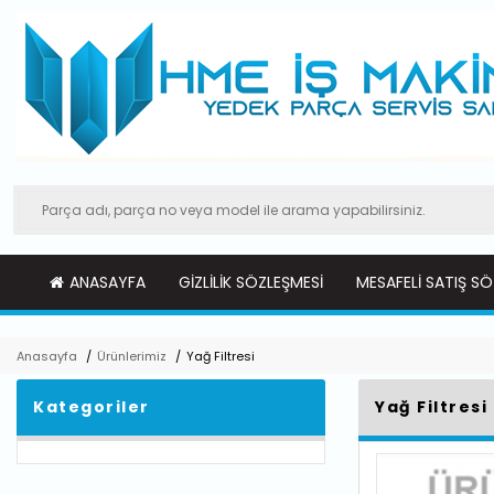
ANASAYFA
GIZLILIK SÖZLEŞMESI
MESAFELI SATIŞ SÖ
Anasayfa
/
Ürünlerimiz
/
Yağ Filtresi
Kategoriler
Yağ Filtresi