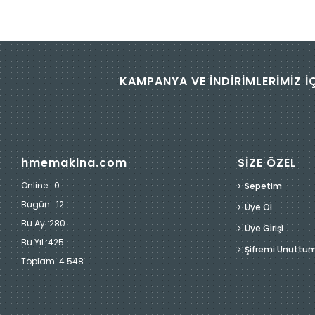
KAMPANYA VE İNDİRİMLERİMİZ İ
hmemakina.com
SİZE ÖZEL
Online : 0
Sepetim
Bugün :
12
Üye Ol
Bu Ay :
280
Üye Girişi
Bu Yıl :
425
Şifremi Unuttu
Toplam :
4.548