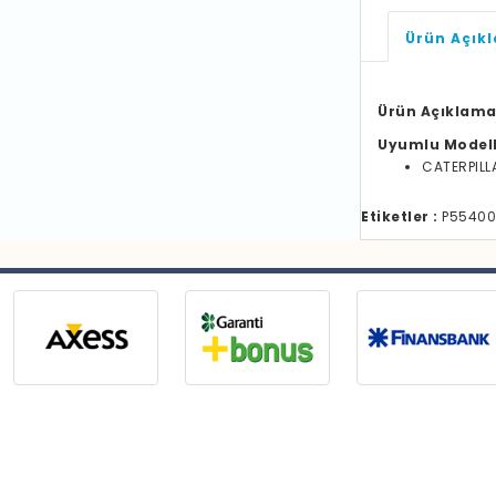
Ürün Açık
Ürün Açıklama
Uyumlu Model
CATERPILL
Etiketler :
P554005 