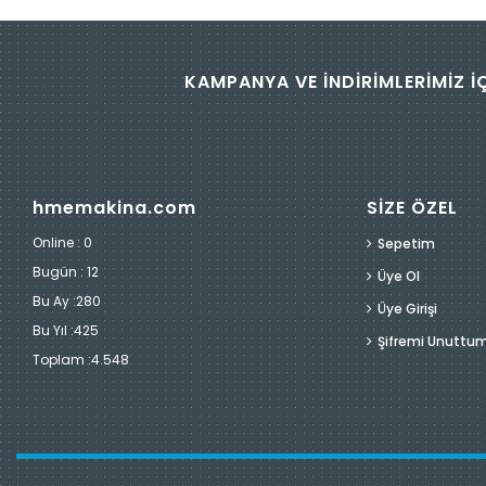
KAMPANYA VE İNDİRİMLERİMİZ İ
hmemakina.com
SİZE ÖZEL
Online : 0
Sepetim
Bugün :
12
Üye Ol
Bu Ay :
280
Üye Girişi
Bu Yıl :
425
Şifremi Unuttu
Toplam :
4.548