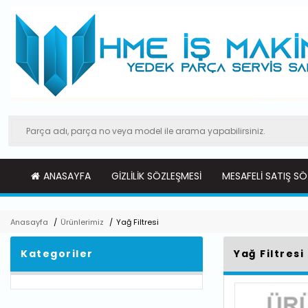
ANASAYFA
GIZLILIK SÖZLEŞMESI
MESAFELI SATIŞ SÖ
Anasayfa
/
Ürünlerimiz
/
Yağ Filtresi
Kategoriler
Yağ Filtresi