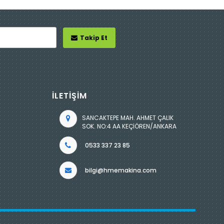
Takip Et
İLETİŞİM
SANCAKTEPE MAH. AHMET ÇALIK
SOK. NO:4 AA KEÇİÖREN/ANKARA
0533 337 23 85
bilgi@hmemakina.com