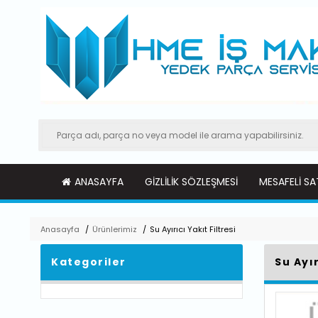
ANASAYFA
GIZLILIK SÖZLEŞMESI
MESAFELI SA
Anasayfa
/
Ürünlerimiz
/
Su Ayırıcı Yakıt Filtresi
Kategoriler
Su Ayır