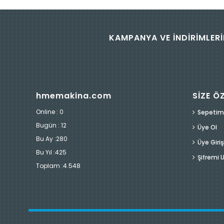
KAMPANYA VE İNDİRİMLERİ
hmemakina.com
SİZE Ö
Online : 0
Sepetim
Bugün :
12
Üye Ol
Bu Ay :
280
Üye Giriş
Bu Yıl :
425
Şifremi
Toplam :
4.548