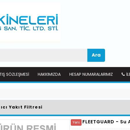
Ara
TIŞ SÖZLEŞMESI
HAKKIMIZDA
HESAP NUMARALARIMIZ
İL
ıcı Yakıt Filtresi
FLEETGUARD -
Su A
Yeni