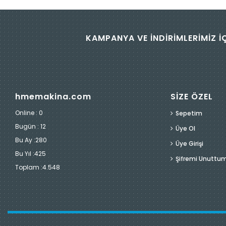
KAMPANYA VE İNDİRİMLERİMİZ İ
hmemakina.com
SİZE ÖZEL
Online : 0
Sepetim
Bugün :
12
Üye Ol
Bu Ay :
280
Üye Girişi
Bu Yıl :
425
Şifremi Unuttu
Toplam :
4.548