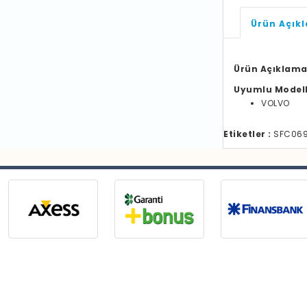
Ürün Açık
Ürün Açıklama
Uyumlu Model
VOLVO
Etiketler :
SFC06997