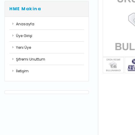
HME Makina
Anasayfa
Üye Girişi
Yeni Üye
Şifremi Unuttum
İletişim