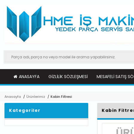
ANASAYFA
GIZLILIK SÖZLEŞMESI
MESAFELI SATIŞ SÖ
Anasayfa
/
Ürünlerimiz
/
Kabin Filtresi
Kategoriler
Kabin Filtre