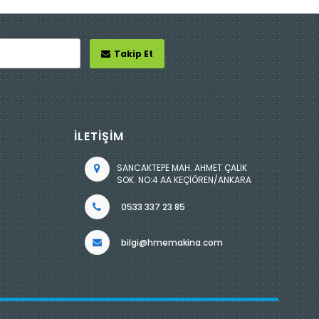
Takip Et
İLETİŞİM
SANCAKTEPE MAH. AHMET ÇALIK
SOK. NO:4 AA KEÇİÖREN/ANKARA
0533 337 23 85
bilgi@hmemakina.com