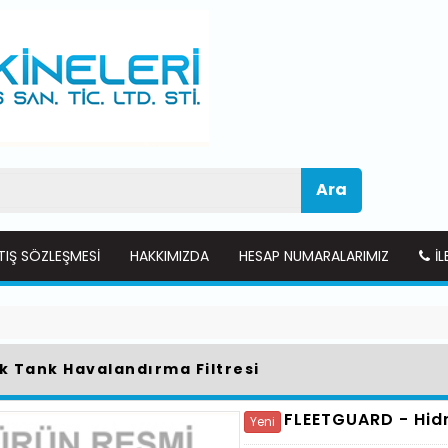
Ara
TIŞ SÖZLEŞMESI
HAKKIMIZDA
HESAP NUMARALARIMIZ
İL
ik Tank Havalandırma Filtresi
FLEETGUARD -
Hid
Yeni