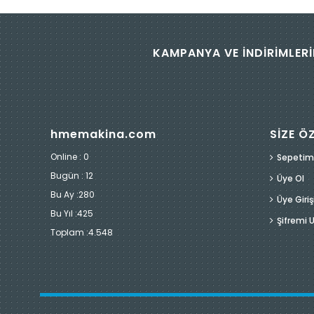
KAMPANYA VE İNDİRİMLERİ
hmemakina.com
SİZE Ö
Online : 0
Sepetim
Bugün :
12
Üye Ol
Bu Ay :
280
Üye Giriş
Bu Yıl :
425
Şifremi
Toplam :
4.548