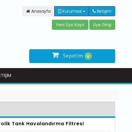
Anasayfa
Kurumsal
İletişim
Sepetim
0
ETIŞIM
rolik Tank Havalandırma Filtresi