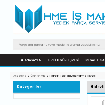
ANASAYFA
GIZLILIK SÖZLEŞMESI
MESAFELI SA
Anasayfa
/
Ürünlerimiz
/
Hidrolik Tank Havalandırma Filtresi
Kategoriler
Hidrol