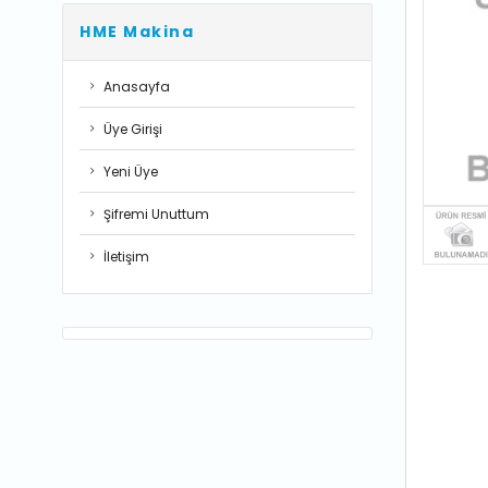
HME Makina
Anasayfa
Üye Girişi
Yeni Üye
Şifremi Unuttum
İletişim