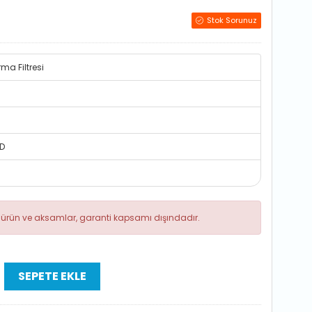
Stok Sorunuz
ma Filtresi
D
ik ürün ve aksamlar, garanti kapsamı dışındadır.
SEPETE EKLE