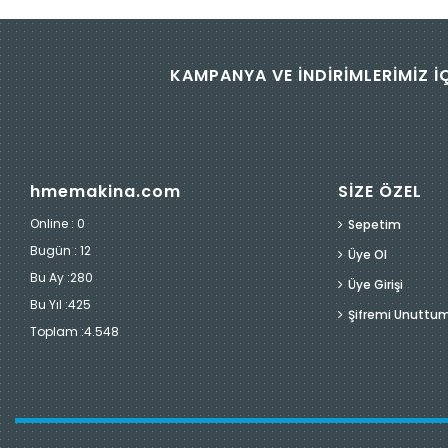
KAMPANYA VE İNDİRİMLERİMİZ İ
hmemakina.com
SİZE ÖZEL
Online : 0
Sepetim
Bugün :
12
Üye Ol
Bu Ay :
280
Üye Girişi
Bu Yıl :
425
Şifremi Unuttu
Toplam :
4.548