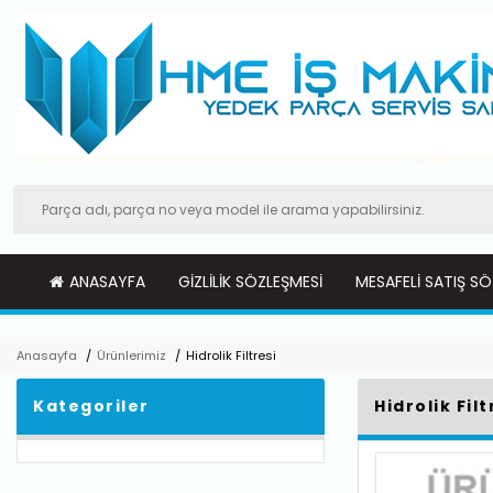
ANASAYFA
GIZLILIK SÖZLEŞMESI
MESAFELI SATIŞ SÖ
Anasayfa
/
Ürünlerimiz
/
Hidrolik Filtresi
Kategoriler
Hidrolik Filt