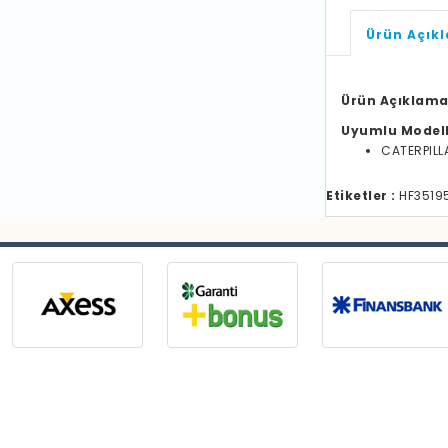
Ürün Açık
Ürün Açıklama
Uyumlu Model
CATERPILL
Etiketler :
HF35195 