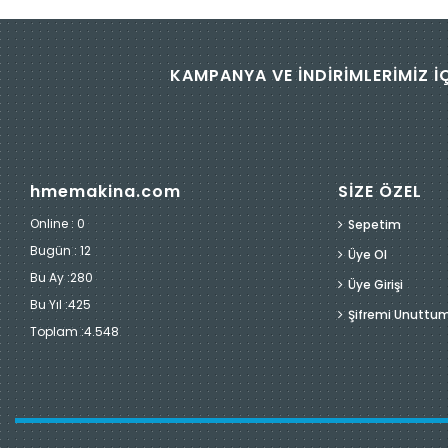
KAMPANYA VE İNDİRİMLERİMİZ İ
hmemakina.com
SİZE ÖZEL
Online : 0
Sepetim
Bugün :
12
Üye Ol
Bu Ay :
280
Üye Girişi
Bu Yıl :
425
Şifremi Unuttu
Toplam :
4.548