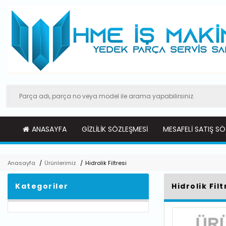
ANASAYFA
GIZLILIK SÖZLEŞMESI
MESAFELI SATIŞ SÖ
Anasayfa
/
Ürünlerimiz
/
Hidrolik Filtresi
Kategoriler
Hidrolik Filt