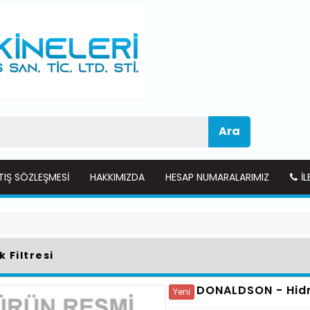
Ara
TIŞ SÖZLEŞMESI
HAKKIMIZDA
HESAP NUMARALARIMIZ
İL
k Filtresi
DONALDSON -
Hidr
Yeni