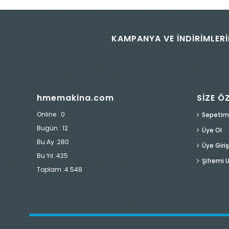
KAMPANYA VE İNDİRİMLERİ
hmemakina.com
SİZE Ö
Online : 0
Sepetim
Bugün :
12
Üye Ol
Bu Ay :
280
Üye Giriş
Bu Yıl :
425
Şifremi
Toplam :
4.548