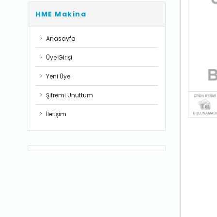
HME Makina
Anasayfa
Üye Girişi
Yeni Üye
Şifremi Unuttum
İletişim