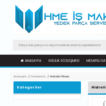
ANASAYFA
GIZLILIK SÖZLEŞMESI
MESAFELI SA
Anasayfa
/
Ürünlerimiz
/
Hidrolik Filtresi
Kategoriler
Hidroli