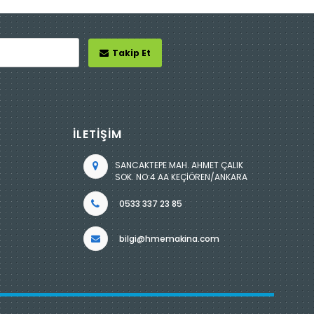
Takip Et
İLETİŞİM
SANCAKTEPE MAH. AHMET ÇALIK
SOK. NO:4 AA KEÇİÖREN/ANKARA
0533 337 23 85
bilgi@hmemakina.com