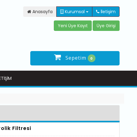
Anasayfa
Kurumsal
İletişim
Sepetim
0
ETIŞIM
olik Filtresi