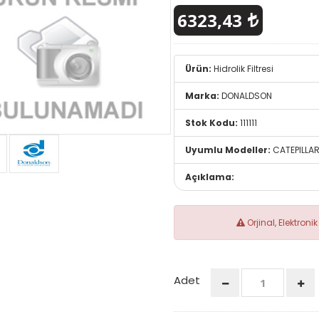
6323,43
Ürün:
Hidrolik Filtresi
Marka:
DONALDSON
Stok Kodu:
111111
Uyumlu Modeller:
CATEPILLA
Açıklama:
Orjinal, Elektron
Adet