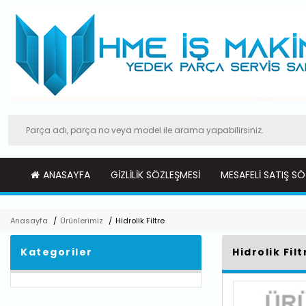
ANASAYFA
GIZLILIK SÖZLEŞMESI
MESAFELI SATIŞ SÖ
Anasayfa
/
Ürünlerimiz
/
Hidrolik Filtre
Kategoriler
Hidrolik Filt