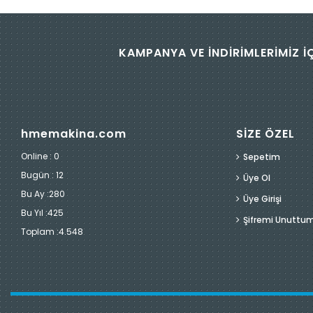
KAMPANYA VE İNDİRİMLERİMİZ İ
hmemakina.com
SİZE ÖZEL
Online : 0
Sepetim
Bugün :
12
Üye Ol
Bu Ay :
280
Üye Girişi
Bu Yıl :
425
Şifremi Unuttu
Toplam :
4.548