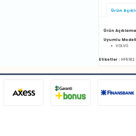
Ürün Açık
Ürün Açıklama
Uyumlu Model
VOLVO
Etiketler :
HF6182 H