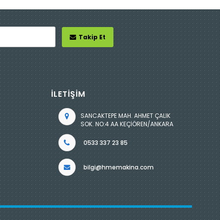
Takip Et
İLETİŞİM
SANCAKTEPE MAH. AHMET ÇALIK
SOK. NO:4 AA KEÇİÖREN/ANKARA
0533 337 23 85
bilgi@hmemakina.com