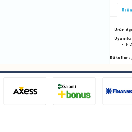
Ürün
Ürün Aç
Uyumlu 
Hİ
Etiketler :