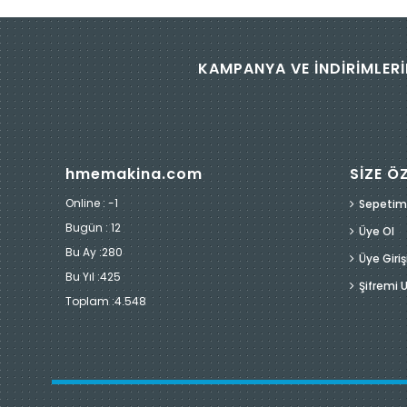
KAMPANYA VE İNDİRİMLERİ
hmemakina.com
SİZE Ö
Online : -1
Sepetim
Bugün :
12
Üye Ol
Bu Ay :
280
Üye Giriş
Bu Yıl :
425
Şifremi
Toplam :
4.548