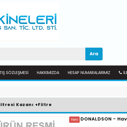
Ara
TIŞ SÖZLEŞMESI
HAKKIMIZDA
HESAP NUMARALARIMIZ
İL
ltresi Kazanı +Filtre
DONALDSON -
Hav
Yeni